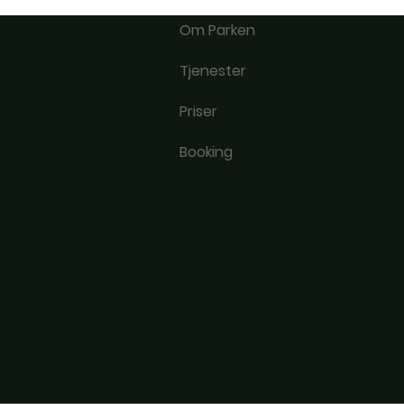
Om Parken
Tjenester
Priser
Booking