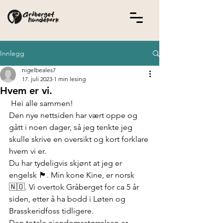
Innlegg
nigelbeales7
17. juli 2023
1 min lesing
Hvem er vi.
 Hei alle sammen! 
Den nye nettsiden har vært oppe og 
gått i noen dager, så jeg tenkte jeg 
skulle skrive en oversikt og kort forklare 
hvem vi er. 
Du har tydeligvis skjønt at jeg er 
engelsk 🏴​​​​​​​​​​​. Min kone Kine, er norsk
🇳🇴. Vi overtok Gråberget for ca 5 år 
siden, etter å ha bodd i Løten og 
Brasskeridfoss tidligere. 
Den totale eiendomsstørrelsen er 