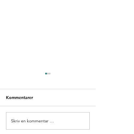
Kommentarer
Beautiful Gråberget.
The Gråberget 
Skriv en kommentar …