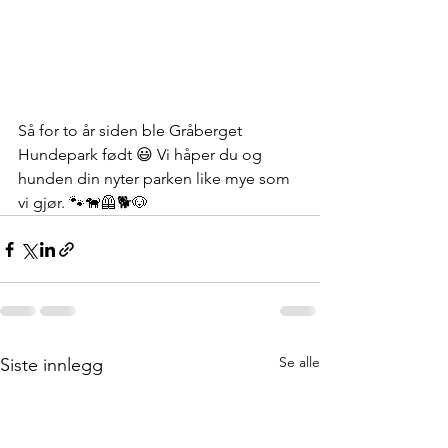
Så for to år siden ble Gråberget 
Hundepark født 😃 Vi håper du og 
hunden din nyter parken like mye som 
vi gjør. 🐾🐕‍🦺🐕🐶
Se alle
Siste innlegg