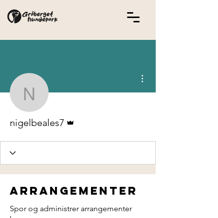
Flere handlinger
nigelbeales7
Admin
nigelbeales7
Arrangementer
Spor og administrer arrangementer