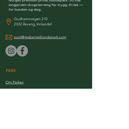
Norges premium privat hundepark. 50 mål
inngjerdet skogsterreng for trygg, fri lek —
for hunden og deg.
Godhamnvegen 210
2332 Åsvang, Innlandet
post@grabergethundepark.com
PARK
Om Parken
Tjenester
Priser
Booking
BETALING